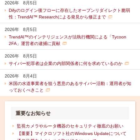
2026年
8
月
5日
Difyのログイン後フローに存在したオープンリダイレクト脆弱
性：TrendAI™ Researchによる発見から修正まで
2026年
8
月
5日
TrendAI™のインテリジェンスが法執行機関による「Tycoon
2FA」運営者の逮捕に貢献
2026年
8
月
5日
サイバー犯罪者は企業の内部関係者に何を求めているのか
2026年
8
月
4日
米国の水道事業者を狙う悪意のあるサイバー活動：運用者が知
っておくべきこと
重要なお知らせ
監視カメラやルータ機器のセキュリティ徹底のお願い
【重要】マイクロソフト社のWindows Updateについて