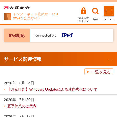
インターネット
接続サービス
αWeb 会員サイト
環境設定
検索
メニュー
ログイン
connected via
IPv6対応
サービス関連情報
一覧を見る
2026年
8
月
4
日
【注意喚起】Windows Updateによる速度劣化について
2026年
7
月
30
日
夏季休業のご案内
2026年
7
月
17
日