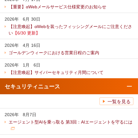
【重要】αWebメールサービス仕様変更のお知らせ
2026年
6
月
30
日
【注意喚起】αWebを装ったフィッシングメールにご注意くださ
い
【6/30 更新】
2026年
4
月
16
日
ゴールデンウィークにおける営業日程のご案内
2026年
1
月
6
日
【注意喚起】サイバーセキュリティ月間について
セキュリティニュース
一覧を見る
2026年
8
月
7日
エージェント型AIを乗っ取る 第3回：AIエージェントを守るには